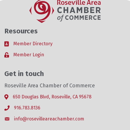
Resources
Member Directory
Business card icon
Member Login
Lock icon
Get in touch
Roseville Area Chamber of Commerce
650 Douglas Blvd, Roseville, CA 95678
Address & Map
916.783.8136
Phone icon
info@rosevilleareachamber.com
Envelope icon