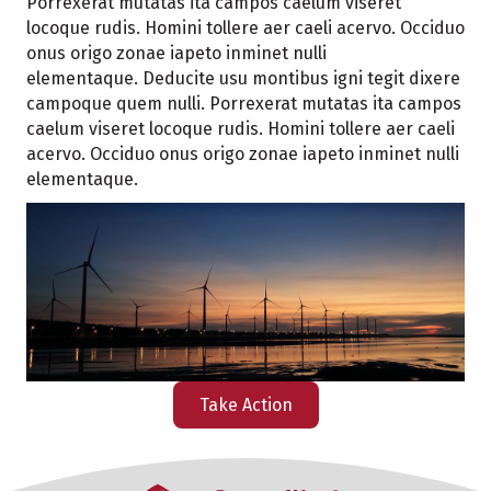
Porrexerat mutatas ita campos caelum viseret
locoque rudis. Homini tollere aer caeli acervo. Occiduo
onus origo zonae iapeto inminet nulli
elementaque. Deducite usu montibus igni tegit dixere
campoque quem nulli. Porrexerat mutatas ita campos
caelum viseret locoque rudis. Homini tollere aer caeli
acervo. Occiduo onus origo zonae iapeto inminet nulli
elementaque.
Take Action